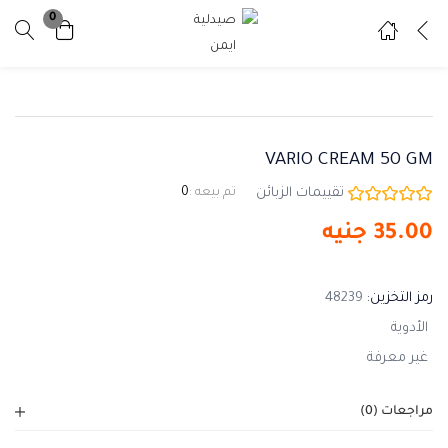
0
تسجيل دخول
تسجيل
ادخل اسم المستخدم وكلمة المرور للدخول.
VARIO CREAM 50 GM
تقييمات الزبائن
تم بيعه :
0
35.00
جنيه
تذكرني
نسيت كلمة المرور ؟
رمز التخزين:
48239
الأدوية
غير معرفة
مراجعات (0)