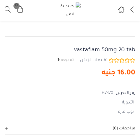
0
تسجيل دخول
تسجيل
ادخل اسم المستخدم وكلمة المرور للدخول.
vastaflam 50mg 20 tab
تقييمات الزبائن
تم بيعه :
1
16.00
جنيه
تذكرني
نسيت كلمة المرور ؟
رمز التخزين:
67370
الأدوية
توب فارم
مراجعات (0)