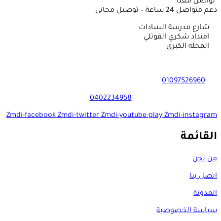
تواصل معنا
دعم متواصل 24 ساعة – توصيل مجانى
شارع مدرسة السادات
امتداد شكري القوتلي
المحله الكبرى
01097526960
0402234958
Zmdi-facebook
Zmdi-twitter
Zmdi-youtube-play
Zmdi-instagram
القائمة
من نحن
اتصل بنا
المدونة
سياسة الخصوصية