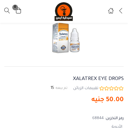
0
تسجيل دخول
تسجيل
ادخل اسم المستخدم وكلمة المرور للدخول.
تذكرني
نسيت كلمة المرور ؟
XALATREX EYE DROPS
تقييمات الزبائن
تم بيعه :
15
50.00
جنيه
رمز التخزين:
68844
الأدوية