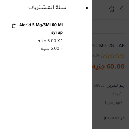
1
سلة المشتريات
تسجيل دخول
تسجيل
Alerid 5 Mg/5Ml 60 Ml
syrup
ادخل اسم المستخدم وكلمة المرور للدخول.
1
X
6.00
جنيه
XTENSION 150 MG 28 TAB
=
6.00
جنيه
تقييمات الزبائن
تم بيعه :
0
60.00
جنيه
تذكرني
نسيت كلمة المرور ؟
رمز التخزين:
68833
الأدوية
اكتوبر فارما
مراجعات (0)