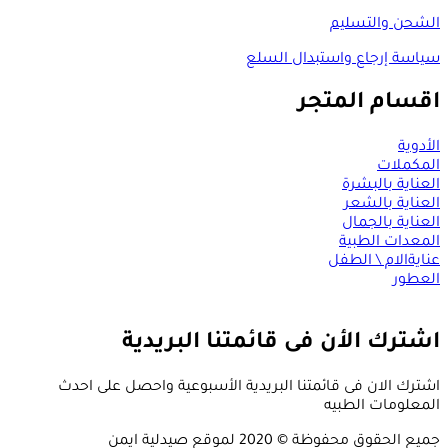
الشحن والتسليم
سياسة إرجاع واستبدال السلع
اقسام المتجر
الأدوية
المكملات
العناية بالبشرة
العناية بالشعر
العناية بالجمال
المعدات الطبية
عنايةالام \ الطفل
العطور
اشترك الأن فى قائمتنا البريدية
اشترك الان فى قائمتنا البريدية الأسبوعية واحصل على احدث
المعلومات الطبيه
جميع الحقوق محفوظة © 2020 لموقع صيدلية ايمن