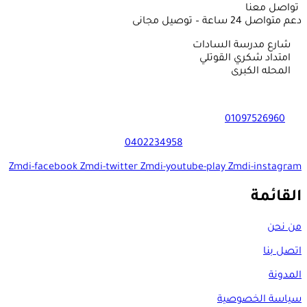
تواصل معنا
دعم متواصل 24 ساعة – توصيل مجانى
شارع مدرسة السادات
امتداد شكري القوتلي
المحله الكبرى
01097526960
0402234958
Zmdi-facebook
Zmdi-twitter
Zmdi-youtube-play
Zmdi-instagram
القائمة
من نحن
اتصل بنا
المدونة
سياسة الخصوصية