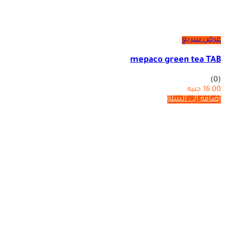
عرض سريع
mepaco green tea TAB
(0)
16.00
جنيه
إضافة إلى السلة