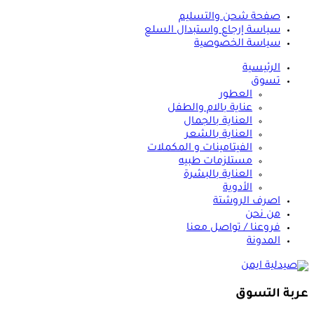
صفحة شحن والتسليم
سياسة إرجاع واستبدال السلع
سياسة الخصوصية
الرئيسية
تسوق
العطور
عناية بالام والطفل
العناية بالجمال
العناية بالشعر
الفيتامينات و المكملات
مستلزمات طبيه
العناية بالبشرة
الأدوية
اصرف الروشتة
من نحن
فروعنا / تواصل معنا
المدونة
عربة التسوق