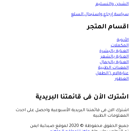
الشحن والتسليم
سياسة إرجاع واستبدال السلع
اقسام المتجر
الأدوية
المكملات
العناية بالبشرة
العناية بالشعر
العناية بالجمال
المعدات الطبية
عنايةالام \ الطفل
العطور
اشترك الأن فى قائمتنا البريدية
اشترك الان فى قائمتنا البريدية الأسبوعية واحصل على احدث
المعلومات الطبيه
جميع الحقوق محفوظة © 2020 لموقع صيدلية ايمن