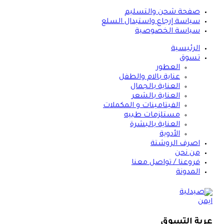
صفحة شحن والتسليم
سياسة إرجاع واستبدال السلع
سياسة الخصوصية
الرئيسية
تسوق
العطور
عناية بالام والطفل
العناية بالجمال
العناية بالشعر
الفيتامينات و المكملات
مستلزمات طبيه
العناية بالبشرة
الأدوية
اصرف الروشتة
من نحن
فروعنا / تواصل معنا
المدونة
عربة التسوق