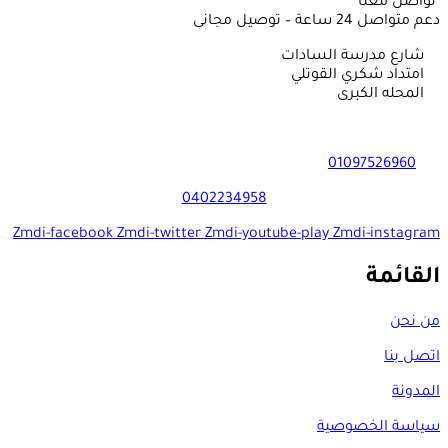
تواصل معنا
دعم متواصل 24 ساعة – توصيل مجانى
شارع مدرسة السادات
امتداد شكري القوتلي
المحله الكبرى
01097526960
0402234958
Zmdi-facebook
Zmdi-twitter
Zmdi-youtube-play
Zmdi-instagram
القائمة
من نحن
اتصل بنا
المدونة
سياسة الخصوصية