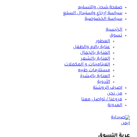
صفحة شحن والتسليم
سياسة إرجاع واستبدال السلع
سياسة الخصوصية
الرئيسية
تسوق
العطور
عناية بالام والطفل
العناية بالجمال
العناية بالشعر
الفيتامينات و المكملات
مستلزمات طبيه
العناية بالبشرة
الأدوية
اصرف الروشتة
من نحن
فروعنا / تواصل معنا
المدونة
عربة التسوق