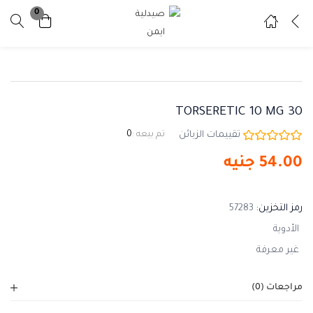
0
تسجيل دخول
تسجيل
ادخل اسم المستخدم وكلمة المرور للدخول.
TORSERETIC 10 MG 30
تقييمات الزبائن
تم بيعه :
0
54.00
جنيه
تذكرني
نسيت كلمة المرور ؟
رمز التخزين:
57283
الأدوية
غير معرفة
مراجعات (0)