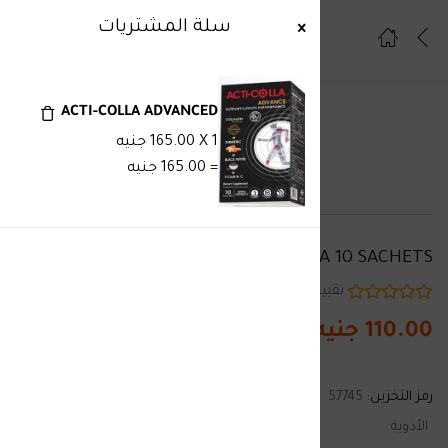
سلة المشتريات
1
تسجيل دخول
تسجيل
ACTI-COLLA ADVANCED
ادخل اسم المستخدم وكلمة المرور للدخول.
1
X
165.00
جنيه
=
165.00
جنيه
CH ALPHA 10 SACHETS
تذكرني
نسيت كلمة المرور ؟
تقييمات الزبائن
تم بيعه :
0
110.00
جنيه
رمز التخزين:
57745
الأدوية