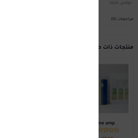
نيولاين فارما
مراجعات (0)
منتجات ذات صلة
Stera-X gel 200ml
(0)
35.00
جنيه
lutone amp
إضافة إلى السلة
(0)